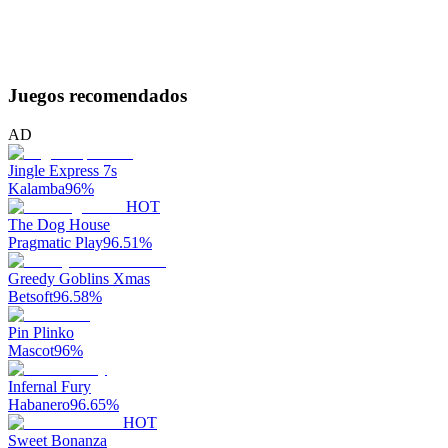
Juegos recomendados
AD
Jingle Express 7s
Kalamba
96
%
HOT
The Dog House
Pragmatic Play
96.51
%
Greedy Goblins Xmas
Betsoft
96.58
%
Pin Plinko
Mascot
96
%
Infernal Fury
Habanero
96.65
%
HOT
Sweet Bonanza