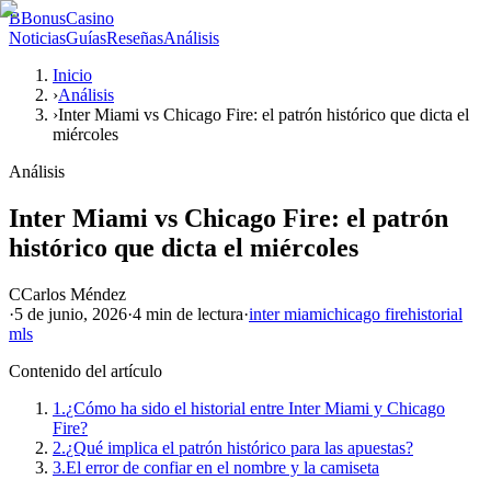
B
BonusCasino
Noticias
Guías
Reseñas
Análisis
Inicio
›
Análisis
›
Inter Miami vs Chicago Fire: el patrón histórico que dicta el
miércoles
Análisis
Inter Miami vs Chicago Fire: el patrón
histórico que dicta el miércoles
C
Carlos Méndez
·
5 de junio, 2026
·
4 min
de lectura
·
inter miami
chicago fire
historial
mls
Contenido del artículo
1.
¿Cómo ha sido el historial entre Inter Miami y Chicago
Fire?
2.
¿Qué implica el patrón histórico para las apuestas?
3.
El error de confiar en el nombre y la camiseta