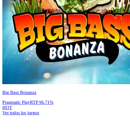
Big Bass Bonanza
Pragmatic Play
RTP
96.71
%
HOT
Ver todos los juegos