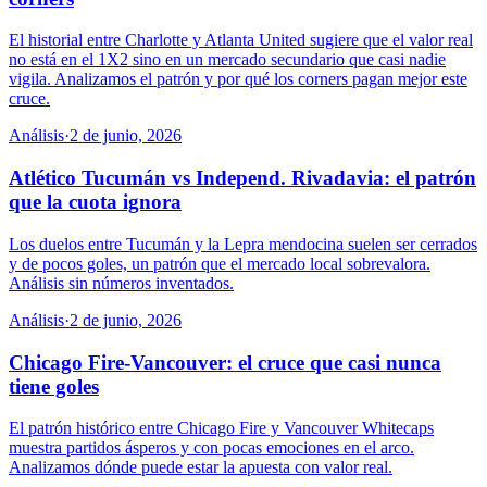
El historial entre Charlotte y Atlanta United sugiere que el valor real
no está en el 1X2 sino en un mercado secundario que casi nadie
vigila. Analizamos el patrón y por qué los corners pagan mejor este
cruce.
Análisis
·
2 de junio, 2026
Atlético Tucumán vs Independ. Rivadavia: el patrón
que la cuota ignora
Los duelos entre Tucumán y la Lepra mendocina suelen ser cerrados
y de pocos goles, un patrón que el mercado local sobrevalora.
Análisis sin números inventados.
Análisis
·
2 de junio, 2026
Chicago Fire-Vancouver: el cruce que casi nunca
tiene goles
El patrón histórico entre Chicago Fire y Vancouver Whitecaps
muestra partidos ásperos y con pocas emociones en el arco.
Analizamos dónde puede estar la apuesta con valor real.