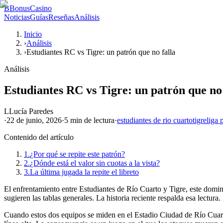
B
BonusCasino
Noticias
Guías
Reseñas
Análisis
Inicio
›
Análisis
›
Estudiantes RC vs Tigre: un patrón que no falla
Análisis
Estudiantes RC vs Tigre: un patrón que no 
L
Lucía Paredes
·
22 de junio, 2026
·
5 min
de lectura
·
estudiantes de rio cuarto
tigre
liga 
Contenido del artículo
1.
¿Por qué se repite este patrón?
2.
¿Dónde está el valor sin cuotas a la vista?
3.
La última jugada la repite el libreto
El enfrentamiento entre Estudiantes de Río Cuarto y Tigre, este domin
sugieren las tablas generales. La historia reciente respalda esa lectura.
Cuando estos dos equipos se miden en el Estadio Ciudad de Río Cuarto