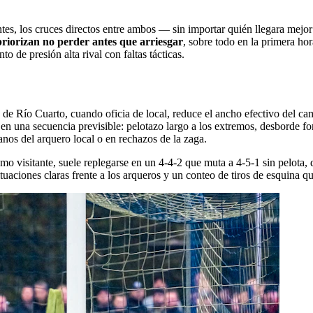
ntes, los cruces directos entre ambos — sin importar quién llegara mej
riorizan no perder antes que arriesgar
, sobre todo en la primera ho
to de presión alta rival con faltas tácticas.
s de Río Cuarto, cuando oficia de local, reduce el ancho efectivo del c
e en una secuencia previsible: pelotazo largo a los extremos, desborde f
anos del arquero local o en rechazos de la zaga.
o visitante, suele replegarse en un 4-4-2 que muta a 4-5-1 sin pelota, d
uaciones claras frente a los arqueros y un conteo de tiros de esquina q