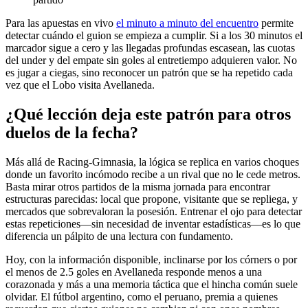
Para las apuestas en vivo
el minuto a minuto del encuentro
permite
detectar cuándo el guion se empieza a cumplir. Si a los 30 minutos el
marcador sigue a cero y las llegadas profundas escasean, las cuotas
del under y del empate sin goles al entretiempo adquieren valor. No
es jugar a ciegas, sino reconocer un patrón que se ha repetido cada
vez que el Lobo visita Avellaneda.
¿Qué lección deja este patrón para otros
duelos de la fecha?
Más allá de Racing-Gimnasia, la lógica se replica en varios choques
donde un favorito incómodo recibe a un rival que no le cede metros.
Basta mirar otros partidos de la misma jornada para encontrar
estructuras parecidas: local que propone, visitante que se repliega, y
mercados que sobrevaloran la posesión. Entrenar el ojo para detectar
estas repeticiones—sin necesidad de inventar estadísticas—es lo que
diferencia un pálpito de una lectura con fundamento.
Hoy, con la información disponible, inclinarse por los córners o por
el menos de 2.5 goles en Avellaneda responde menos a una
corazonada y más a una memoria táctica que el hincha común suele
olvidar. El fútbol argentino, como el peruano, premia a quienes