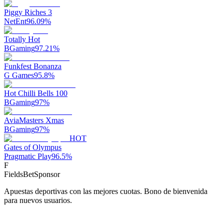
Piggy Riches 3
NetEnt
96.09
%
Totally Hot
BGaming
97.21
%
Funkfest Bonanza
G Games
95.8
%
Hot Chilli Bells 100
BGaming
97
%
AviaMasters Xmas
BGaming
97
%
HOT
Gates of Olympus
Pragmatic Play
96.5
%
F
FieldsBet
Sponsor
Apuestas deportivas con las mejores cuotas. Bono de bienvenida
para nuevos usuarios.