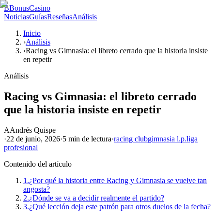
B
BonusCasino
Noticias
Guías
Reseñas
Análisis
Inicio
›
Análisis
›
Racing vs Gimnasia: el libreto cerrado que la historia insiste
en repetir
Análisis
Racing vs Gimnasia: el libreto cerrado
que la historia insiste en repetir
A
Andrés Quispe
·
22 de junio, 2026
·
5 min
de lectura
·
racing club
gimnasia l.p.
liga
profesional
Contenido del artículo
1.
¿Por qué la historia entre Racing y Gimnasia se vuelve tan
angosta?
2.
¿Dónde se va a decidir realmente el partido?
3.
¿Qué lección deja este patrón para otros duelos de la fecha?