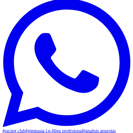
#
racing club
#
gimnasia l.p.
#
liga profesional
#
analisis apuestas