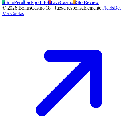
S
SpinPeru
J
JackpotInfo
L
LiveCasino
S
SlotReview
©
2026
BonusCasino
|
18+ Juega responsablemente
|
FieldsBet
Ver Cuotas