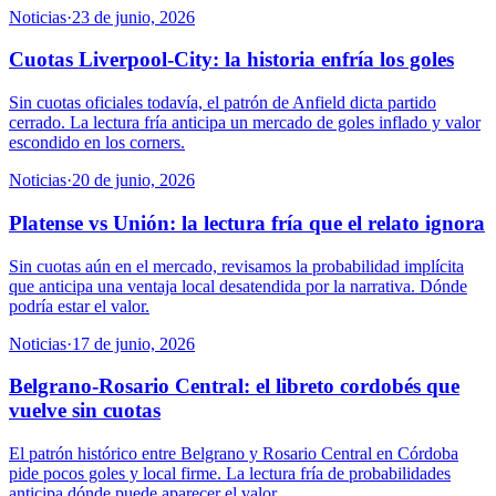
Noticias
·
23 de junio, 2026
Cuotas Liverpool-City: la historia enfría los goles
Sin cuotas oficiales todavía, el patrón de Anfield dicta partido
cerrado. La lectura fría anticipa un mercado de goles inflado y valor
escondido en los corners.
Noticias
·
20 de junio, 2026
Platense vs Unión: la lectura fría que el relato ignora
Sin cuotas aún en el mercado, revisamos la probabilidad implícita
que anticipa una ventaja local desatendida por la narrativa. Dónde
podría estar el valor.
Noticias
·
17 de junio, 2026
Belgrano-Rosario Central: el libreto cordobés que
vuelve sin cuotas
El patrón histórico entre Belgrano y Rosario Central en Córdoba
pide pocos goles y local firme. La lectura fría de probabilidades
anticipa dónde puede aparecer el valor.