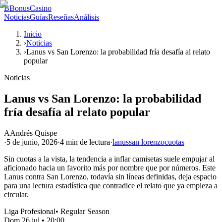
B
BonusCasino
Noticias
Guías
Reseñas
Análisis
Inicio
›
Noticias
›
Lanus vs San Lorenzo: la probabilidad fría desafía al relato
popular
Noticias
Lanus vs San Lorenzo: la probabilidad
fría desafía al relato popular
A
Andrés Quispe
·
5 de junio, 2026
·
4 min
de lectura
·
lanus
san lorenzo
cuotas
Sin cuotas a la vista, la tendencia a inflar camisetas suele empujar al
aficionado hacia un favorito más por nombre que por números. Este
Lanus contra San Lorenzo, todavía sin líneas definidas, deja espacio
para una lectura estadística que contradice el relato que ya empieza a
circular.
Liga Profesional
•
Regular Season
Dom 26 jul
•
20:00