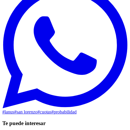
#
lanus
#
san lorenzo
#
cuotas
#
probabilidad
Te puede interesar