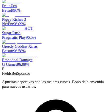
Fruit Zen
Betsoft
96
%
Piggy Riches 3
NetEnt
96.09
%
HOT
Sugar Rush
Pragmatic Play
96.5
%
Greedy Goblins Xmas
Betsoft
96.58
%
Emotional Damage
G Games
96.09
%
F
FieldsBet
Sponsor
Apuestas deportivas con las mejores cuotas. Bono de bienvenida
para nuevos usuarios.