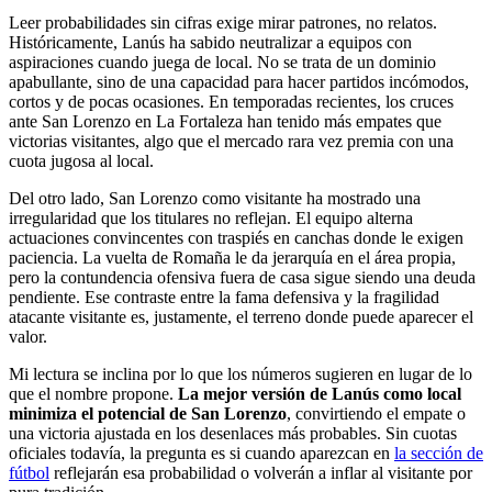
Leer probabilidades sin cifras exige mirar patrones, no relatos.
Históricamente, Lanús ha sabido neutralizar a equipos con
aspiraciones cuando juega de local. No se trata de un dominio
apabullante, sino de una capacidad para hacer partidos incómodos,
cortos y de pocas ocasiones. En temporadas recientes, los cruces
ante San Lorenzo en La Fortaleza han tenido más empates que
victorias visitantes, algo que el mercado rara vez premia con una
cuota jugosa al local.
Del otro lado, San Lorenzo como visitante ha mostrado una
irregularidad que los titulares no reflejan. El equipo alterna
actuaciones convincentes con traspiés en canchas donde le exigen
paciencia. La vuelta de Romaña le da jerarquía en el área propia,
pero la contundencia ofensiva fuera de casa sigue siendo una deuda
pendiente. Ese contraste entre la fama defensiva y la fragilidad
atacante visitante es, justamente, el terreno donde puede aparecer el
valor.
Mi lectura se inclina por lo que los números sugieren en lugar de lo
que el nombre propone.
La mejor versión de Lanús como local
minimiza el potencial de San Lorenzo
, convirtiendo el empate o
una victoria ajustada en los desenlaces más probables. Sin cuotas
oficiales todavía, la pregunta es si cuando aparezcan en
la sección de
fútbol
reflejarán esa probabilidad o volverán a inflar al visitante por