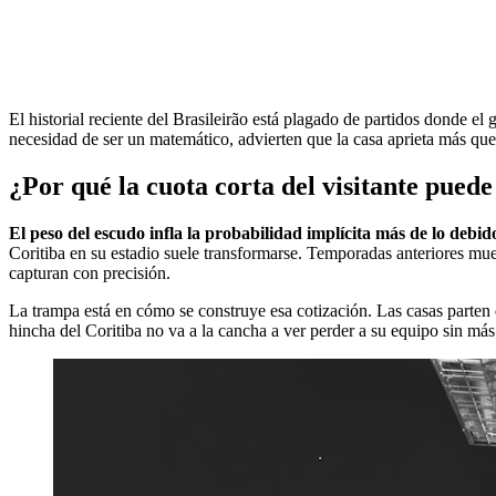
El historial reciente del Brasileirão está plagado de partidos donde e
necesidad de ser un matemático, advierten que la casa aprieta más que
¿Por qué la cuota corta del visitante pued
El peso del escudo infla la probabilidad implícita más de lo debid
Coritiba en su estadio suele transformarse. Temporadas anteriores mu
capturan con precisión.
La trampa está en cómo se construye esa cotización. Las casas parten 
hincha del Coritiba no va a la cancha a ver perder a su equipo sin má