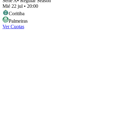
Serie A
•
Regular Season
Mié 22 jul
•
20:00
Coritiba
Palmeiras
Ver Cuotas