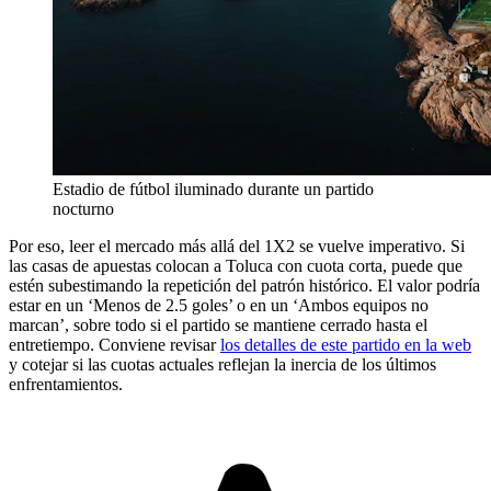
Estadio de fútbol iluminado durante un partido
nocturno
Por eso, leer el mercado más allá del 1X2 se vuelve imperativo. Si
las casas de apuestas colocan a Toluca con cuota corta, puede que
estén subestimando la repetición del patrón histórico. El valor podría
estar en un ‘Menos de 2.5 goles’ o en un ‘Ambos equipos no
marcan’, sobre todo si el partido se mantiene cerrado hasta el
entretiempo. Conviene revisar
los detalles de este partido en la web
y cotejar si las cuotas actuales reflejan la inercia de los últimos
enfrentamientos.