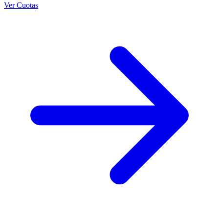
Ver Cuotas