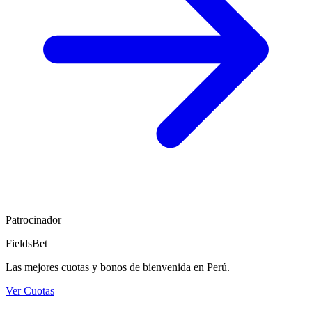
Patrocinador
FieldsBet
Las mejores cuotas y bonos de bienvenida en Perú.
Ver Cuotas