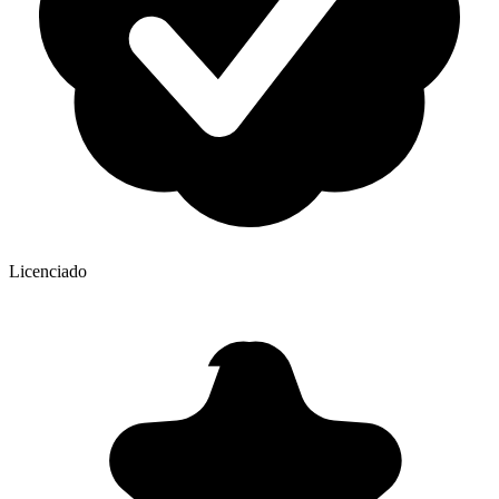
Licenciado