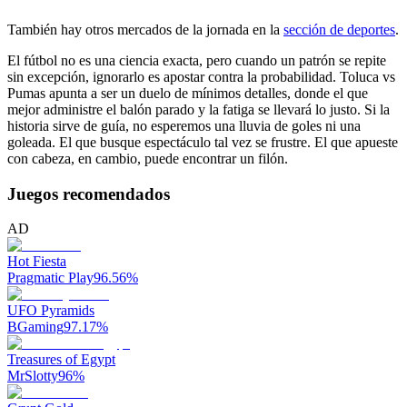
También hay otros mercados de la jornada en la
sección de deportes
.
El fútbol no es una ciencia exacta, pero cuando un patrón se repite
sin excepción, ignorarlo es apostar contra la probabilidad. Toluca vs
Pumas apunta a ser un duelo de mínimos detalles, donde el que
mejor administre el balón parado y la fatiga se llevará lo justo. Si la
historia sirve de guía, no esperemos una lluvia de goles ni una
goleada. El que busque espectáculo tal vez se frustre. El que apueste
con cabeza, en cambio, puede encontrar un filón.
Juegos recomendados
AD
Hot Fiesta
Pragmatic Play
96.56
%
UFO Pyramids
BGaming
97.17
%
Treasures of Egypt
MrSlotty
96
%