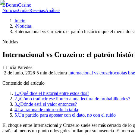
B
BonusCasino
Noticias
Guías
Reseñas
Análisis
Inicio
›
Noticias
›
Internacional vs Cruzeiro: el patrón histórico que el mercado s
Noticias
Internacional vs Cruzeiro: el patrón histó
L
Lucía Paredes
·
2 de junio, 2026
·
5 min
de lectura
·
internacional vs cruzeiro
cuotas bras
Contenido del artículo
1.
¿Qué dice el historial entre estos dos?
2.
¿Cómo traducir ese libreto a una lectura de probabilidades?
3.
¿Dónde está el valor entonces?
4.
La trampa de mirar solo la tabla
5.
Un partido para apostar con el dato, no con el ruido
El choque entre Internacional y Cruzeiro suele ser más cerrado de lo qu
araña al menos un punto o los goles brillan por su ausencia. El mercado