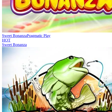
Sweet Bonanza
Pragmatic Play
HOT
Sweet Bonanza