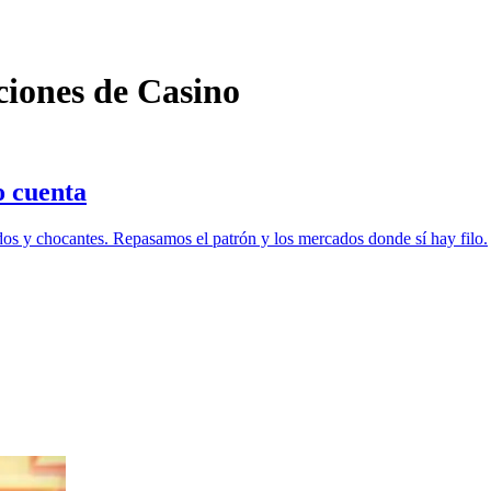
iones de Casino
o cuenta
ados y chocantes. Repasamos el patrón y los mercados donde sí hay filo.