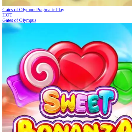
Gates of Olympus
Pragmatic Play
HOT
Gates of Olympus