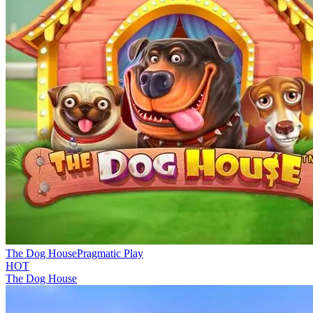
The Dog House
Pragmatic Play
HOT
The Dog House