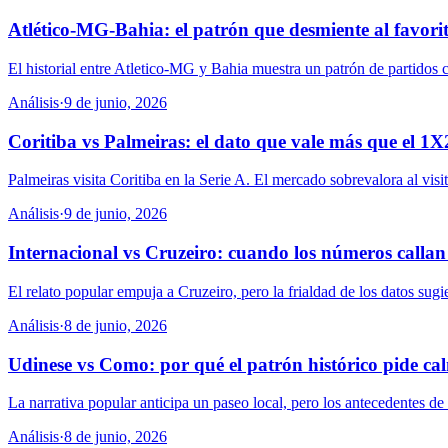
Atlético-MG-Bahia: el patrón que desmiente al favori
El historial entre Atletico-MG y Bahia muestra un patrón de partidos c
Análisis
·
9 de junio, 2026
Coritiba vs Palmeiras: el dato que vale más que el 1X
Palmeiras visita Coritiba en la Serie A. El mercado sobrevalora al visita
Análisis
·
9 de junio, 2026
Internacional vs Cruzeiro: cuando los números callan 
El relato popular empuja a Cruzeiro, pero la frialdad de los datos sugier
Análisis
·
8 de junio, 2026
Udinese vs Como: por qué el patrón histórico pide ca
La narrativa popular anticipa un paseo local, pero los antecedentes de 
Análisis
·
8 de junio, 2026