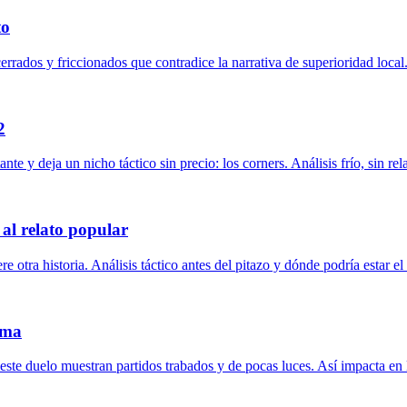
to
errados y friccionados que contradice la narrativa de superioridad local
2
nte y deja un nicho táctico sin precio: los corners. Análisis frío, sin rel
al relato popular
e otra historia. Análisis táctico antes del pitazo y dónde podría estar el 
lma
este duelo muestran partidos trabados y de pocas luces. Así impacta en la