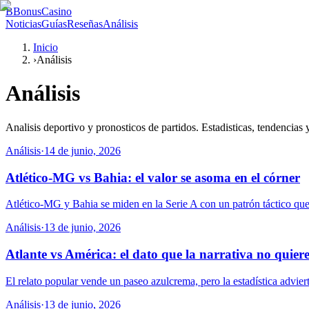
B
BonusCasino
Noticias
Guías
Reseñas
Análisis
Inicio
›
Análisis
Análisis
Analisis deportivo y pronosticos de partidos. Estadisticas, tendencia
Análisis
·
14 de junio, 2026
Atlético-MG vs Bahia: el valor se asoma en el córner
Atlético-MG y Bahia se miden en la Serie A con un patrón táctico que
Análisis
·
13 de junio, 2026
Atlante vs América: el dato que la narrativa no quiere
El relato popular vende un paseo azulcrema, pero la estadística advier
Análisis
·
13 de junio, 2026